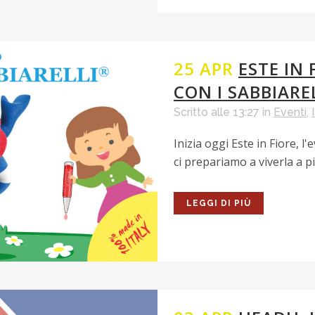
25 APR
ESTE IN 
CON I SABBIARE
Scritto alle 13:27
in
Eventi
,
Inizia oggi Este in Fiore, l
ci prepariamo a viverla a pie
LEGGI DI PIÙ