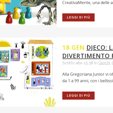
CreativaMente, una delle az
LEGGI DI PIÙ
18 GEN
DJECO: 
DIVERTIMENTO 
Scritto alle 15:38
in
Giochi
,
Alla Gregoriana Junior vi o
da 1 a 99 anni, con i bellissi
LEGGI DI PIÙ