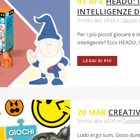
03 APR
HEADU: 
INTELLIGENZE D
Scritto alle 18:56
in
Giochi
,
Per i più piccoli giocare è
intelligente? Ecco HEADU, la 
LEGGI DI PIÙ
20 MAR
CREATI
Scritto alle 16:06
in
Gadge
Ludo ergo sum, Gioco dunque