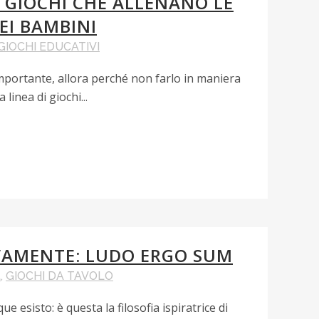
I GIOCHI CHE ALLENANO LE
EI BAMBINI
GIOCHI EDUCATIVI
 importante, allora perché non farlo in maniera
linea di giochi...
VAMENTE: LUDO ERGO SUM
t
,
GIOCHI DA TAVOLO
 esisto: è questa la filosofia ispiratrice di