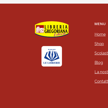
MENU
Home
Shop
Scolast
Blog
La nost
Contatt