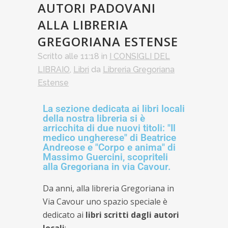
AUTORI PADOVANI
ALLA LIBRERIA
GREGORIANA ESTENSE
Scritto alle 11:18
in
I CONSIGLI DEL
LIBRAIO
,
Libri
da
Libreria Gregoriana
Estense
La sezione dedicata ai libri locali
della nostra libreria si è
arricchita di due nuovi titoli: "Il
medico ungherese" di Beatrice
Andreose e "Corpo e anima" di
Massimo Guercini, scopriteli
alla Gregoriana in via Cavour.
Da anni, alla libreria Gregoriana in
Via Cavour uno spazio speciale è
dedicato ai
libri scritti dagli autori