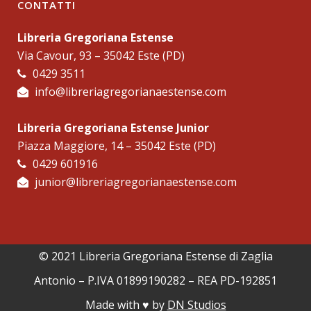
CONTATTI
Libreria Gregoriana Estense
Via Cavour, 93 – 35042 Este (PD)
0429 3511
info@libreriagregorianaestense.com
Libreria Gregoriana Estense Junior
Piazza Maggiore, 14 – 35042 Este (PD)
0429 601916
junior@libreriagregorianaestense.com
© 2021 Libreria Gregoriana Estense di Zaglia
Antonio – P.IVA 01899190282 – REA PD-192851
Made with ♥︎ by
DN Studios