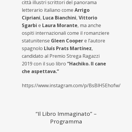
città illustri scrittori del panorama
letterario italiano come
Arrigo
Cipriani
,
Luca Bianchini
,
Vittorio
Sgarbi
e
Laura Morante
, ma anche
ospiti internazionali come il romanziere
statunitense
Gleen Cooper
e l’autore
spagnolo
Lluís Prats Martínez
,
candidato al Premio Strega Ragazzi
2019 con il suo libro
“Hachiko. Il cane
che aspettava.”
https://www.instagram.com/p/BsBlH5Ehofw/
“Il Libro Immaginato” –
Programma