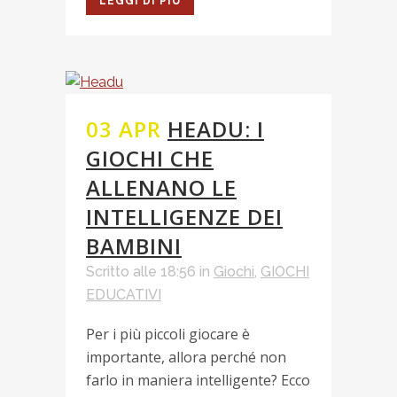
LEGGI DI PIÙ
03 APR
HEADU: I
GIOCHI CHE
ALLENANO LE
INTELLIGENZE DEI
BAMBINI
Scritto alle 18:56
in
Giochi
,
GIOCHI
EDUCATIVI
Per i più piccoli giocare è
importante, allora perché non
farlo in maniera intelligente? Ecco