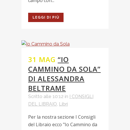
campo con...
LEGGI DI PIÙ
31 MAG
“IO
CAMMINO DA SOLA”
DI ALESSANDRA
BELTRAME
Scritto alle 10:12
in
I CONSIGLI
DEL LIBRAIO
,
Libri
Per la nostra sezione I Consigli
del Libraio ecco "Io Cammino da