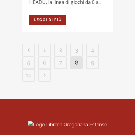
HEADU, la linea di giochi da 0 a...
LEGGI DI PIÙ
1
2
3
4
5
6
7
8
9
10