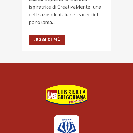
ispiratrice di CreativaMente, una
delle aziende italiane leader del
panorama...
LEGGI DI PIÙ