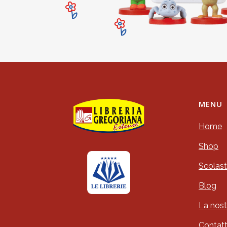
MENU
Home
Shop
Scolast
Blog
La nost
Contatt