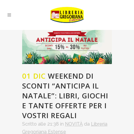
01 DIC
WEEKEND DI
SCONTI “ANTICIPA IL
NATALE”: LIBRI, GIOCHI
E TANTE OFFERTE PER I
VOSTRI REGALI
Scritto alle 21:38
in
NOVITÀ
da
Libreria
Gregoriana Estense