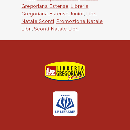
Gregoriana Estense
,
Libreria
Gregoriana Estense Junior
,
Libri
Natale Sconti
,
Promozione Natale
Libri
,
Sconti Natale Libri