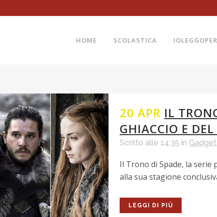
HOME
SCOLASTICA
IOLEGGOPE
20 APR
IL TRONO
GHIACCIO E DE
Scritto alle 14:35
in
Gadget
Il Trono di Spade, la serie 
alla sua stagione conclusiva
LEGGI DI PIÙ