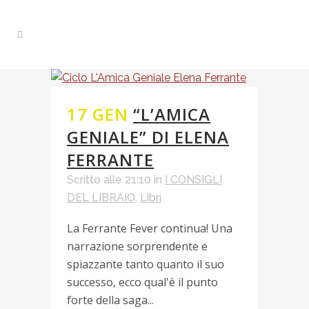
17 GEN
“L’AMICA
GENIALE” DI ELENA
FERRANTE
Scritto alle 21:10
in
I CONSIGLI
DEL LIBRAIO
,
Libri
La Ferrante Fever continua! Una
narrazione sorprendente e
spiazzante tanto quanto il suo
successo, ecco qual'è il punto
forte della saga...