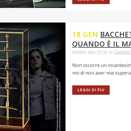
18 GEN
BACCHET
QUANDO È IL M
Scritto alle 17:37
in
Gadget
Non occorre un incantesimo
noi di non aver mai superat
LEGGI DI PIÙ