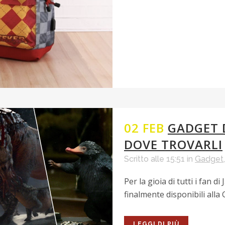
02 FEB
GADGET D
DOVE TROVARLI
Scritto alle 15:51
in
Gadget
Per la gioia di tutti i fan 
finalmente disponibili alla 
LEGGI DI PIÙ