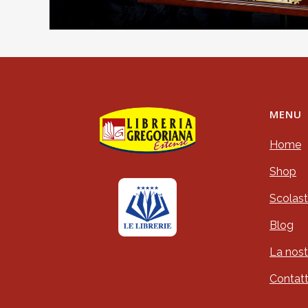
MENU
Home
Shop
Scolast
Blog
La nost
Contatt