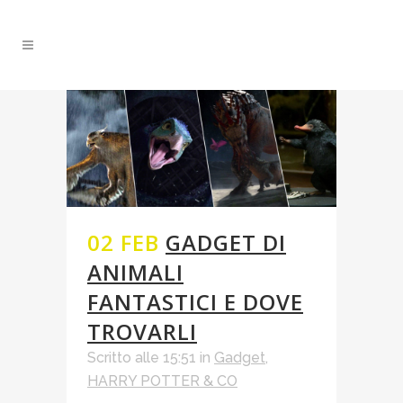
02 FEB
GADGET DI
ANIMALI
FANTASTICI E DOVE
TROVARLI
Scritto alle 15:51
in
Gadget
,
HARRY POTTER & CO