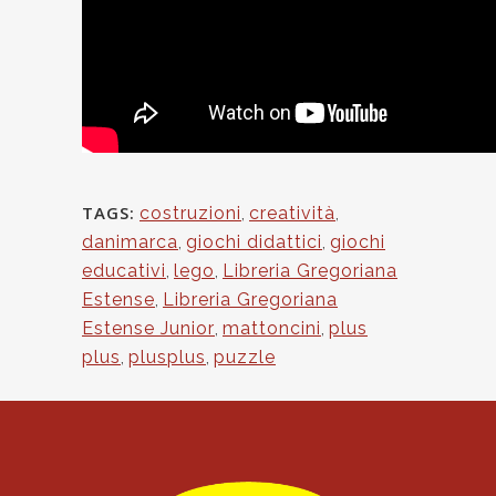
TAGS:
costruzioni
,
creatività
,
danimarca
,
giochi didattici
,
giochi
educativi
,
lego
,
Libreria Gregoriana
Estense
,
Libreria Gregoriana
Estense Junior
,
mattoncini
,
plus
plus
,
plusplus
,
puzzle