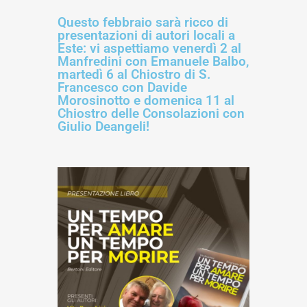
Questo febbraio sarà ricco di
presentazioni di autori locali a
Este: vi aspettiamo venerdì 2 al
Manfredini con Emanuele Balbo,
martedì 6 al Chiostro di S.
Francesco con Davide
Morosinotto e domenica 11 al
Chiostro delle Consolazioni con
Giulio Deangeli!